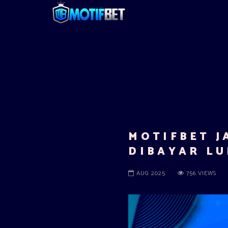
MOTIFBET J
DIBAYAR L
AUG 2025
|
756 VIEWS
|