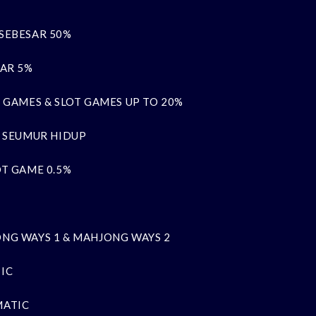
SEBESAR 50%
SAR 5%
E GAMES & SLOT GAMES UP TO 20%
% SEUMUR HIDUP
OT GAME 0.5%
NG WAYS 1 & MAHJONG WAYS 2
IC
MATIC