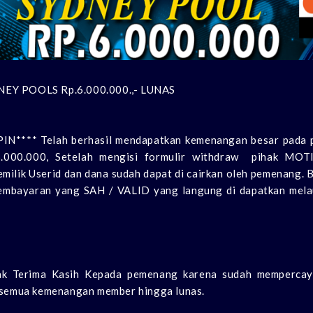
Y POOLS Rp.6.000.000.,- LUNAS
 IPIN**** Telah berhasil mendapatkan kemenangan besar pa
6.000.000, Setelah mengisi formulir withdraw pihak MO
milik Userid dan dana sudah dapat di cairkan oleh pemenang. 
embayaran yang SAH / VALID yang langung di dapatkan melau
k Terima Kasih Kepada pemenang karena sudah mempercay
semua kemenangan member hingga lunas.