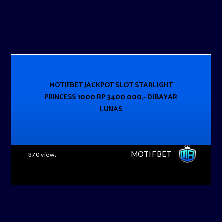
MOTIFBET JACKPOT SLOT STARLIGHT
PRINCESS 1000 RP 3.400.000,- DIBAYAR
LUNAS
MOTIFBET
370 views