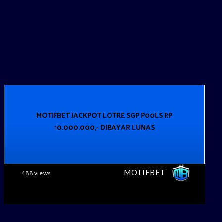
MOTIFBET JACKPOT LOTRE SGP P00LS RP
10.000.000,- DIBAYAR LUNAS
MOTIFBET
488 views