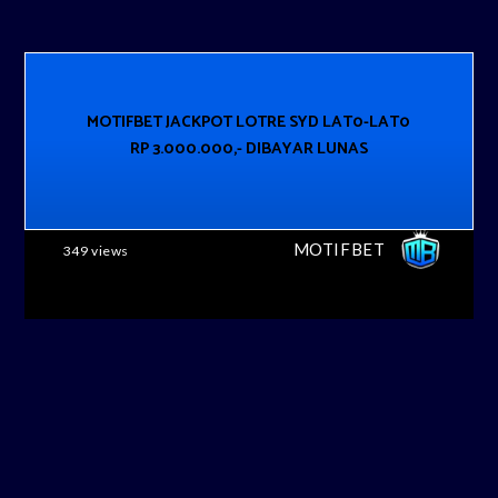
MOTIFBET JACKPOT LOTRE SYD LAT0-LAT0
RP 3.000.000,- DIBAYAR LUNAS
MOTIFBET
349 views