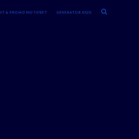
NT & PROMO MOTIFBET
GENERATOR 432D