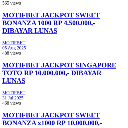
565 views
MOTIFBET JACKPOT SWEET
BONANZA 1000 RP 4.500.000,-
DIBAYAR LUNAS
MOTIFBET
05 Aug 2025
488 views
MOTIFBET JACKPOT SINGAPORE
TOTO RP 10.000.000,- DIBAYAR
LUNAS
MOTIFBET
31 Jul 2025
468 views
MOTIFBET JACKPOT SWEET
BONANZA x1000 RP 10.000.000,-