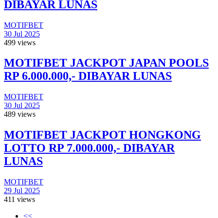
DIBAYAR LUNAS
MOTIFBET
30 Jul 2025
499 views
MOTIFBET JACKPOT JAPAN POOLS
RP 6.000.000,- DIBAYAR LUNAS
MOTIFBET
30 Jul 2025
489 views
MOTIFBET JACKPOT HONGKONG
LOTTO RP 7.000.000,- DIBAYAR
LUNAS
MOTIFBET
29 Jul 2025
411 views
<<